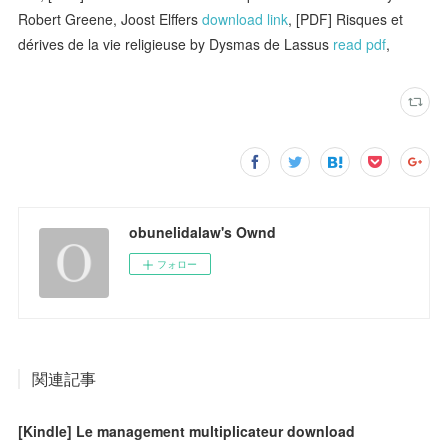
Robert Greene, Joost Elffers
download link
, [PDF] Risques et
dérives de la vie religieuse by Dysmas de Lassus
read pdf
,
obunelidalaw's Ownd
フォロー
関連記事
[Kindle] Le management multiplicateur download