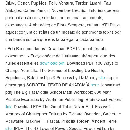
Diluvi, Gener, Pupil·les, Feliu Ventura, Tardor, Liuard, Pau
Alabajos, Carles Pastor i Novembre Elèctric. Històries que ens
parlen d’absències, soledats, amors, maltractaments,
esperances. Amb pròleg de Flora Sempere, cantant d’El Diluvi,
aquest conjunt de relats és un mosaic de sentiments teixits per
una banda sonora que ens fa bategar a cada paraula.
ePub Recomendados: Download PDF L'aromathérapie
exactement - Encyclopédie de l'utilisation thérapeutique des
huiles essentielles
download pdf
, Download PDF 100 Ways to
Change Your Life: The Science of Leveling Up Health,
Happiness, Relationships & Success by Liz Moody
site
, {epub
descargar} SOBOTTA. TEXTO DE ANATOMÍA
here
, [download
pdf] The Big Fat Middle School Math Workbook: 600 Math
Practice Exercises by Workman Publishing, Brain Quest Editors
link
, Download PDF The Great Tales Never End: Essays in
Memory of Christopher Tolkien by Richard Ovenden, Catherine
McIlwaine, Maxime H. Pascal, Priscilla Tolkien, Vincent Ferré
site
, [PDF] The 48 Laws of Power: Special Power Edition by