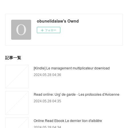
obunelidalaw's Ownd
フォロー
記事一覧
[Kindle] Le management multiplicateur download
2024.05.28 04:36
Read online: Urg' de garde - Les protocoles d'Avicenne
2024.05.28 04:35
Online Read Ebook Le dernier lion d'albâtre
2024.05.28 04:34