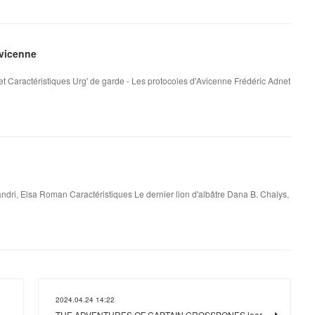
Avicenne
t Caractéristiques Urg' de garde - Les protocoles d'Avicenne Frédéric Adnet
andri, Elsa Roman Caractéristiques Le dernier lion d'albâtre Dana B. Chalys,
2024.04.24 14:22
THE ADVENTURES OF CAPTAIN CROSSBONES leer