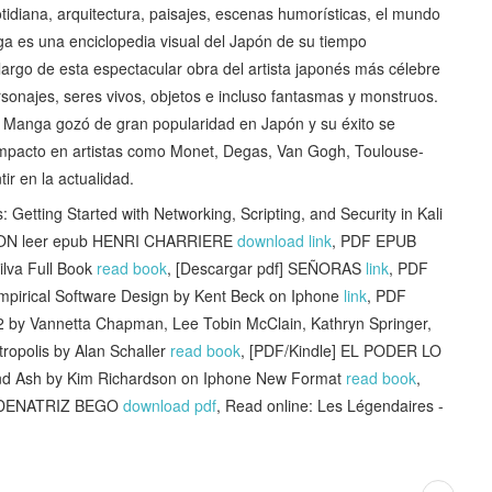
cotidiana, arquitectura, paisajes, escenas humorísticas, el mundo
ga es una enciclopedia visual del Japón de su tiempo
 largo de esta espectacular obra del artista japonés más célebre
rsonajes, seres vivos, objetos e incluso fantasmas y monstruos.
i Manga gozó de gran popularidad en Japón y su éxito se
mpacto en artistas como Monet, Degas, Van Gogh, Toulouse-
tir en la actualidad.
tting Started with Networking, Scripting, and Security in Kali
LON leer epub HENRI CHARRIERE
download link
, PDF EPUB
lva Full Book
read book
, [Descargar pdf] SEÑORAS
link
, PDF
mpirical Software Design by Kent Beck on Iphone
link
, PDF
 2 by Vannetta Chapman, Lee Tobin McClain, Kathryn Springer,
ropolis by Alan Schaller
read book
, [PDF/Kindle] EL PODER LO
and Ash by Kim Richardson on Iphone New Format
read book
,
ORDENATRIZ BEGO
download pdf
, Read online: Les Légendaires -