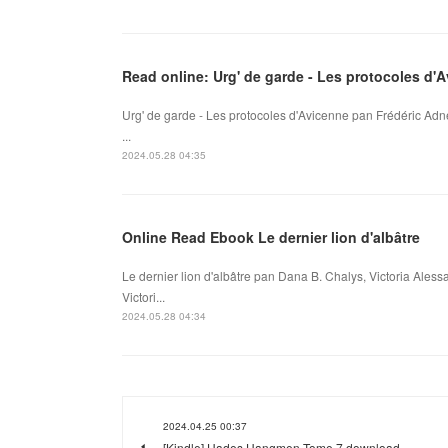
Read online: Urg' de garde - Les protocoles d'
Urg' de garde - Les protocoles d'Avicenne pan Frédéric Adne
...
2024.05.28 04:35
Online Read Ebook Le dernier lion d'albâtre
Le dernier lion d'albâtre pan Dana B. Chalys, Victoria Aless
Victori...
2024.05.28 04:34
2024.04.25 00:37
[Kindle] Hades Hangmen Tome 7 download