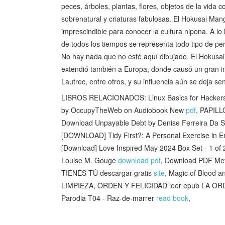
peces, árboles, plantas, flores, objetos de la vida 
sobrenatural y criaturas fabulosas. El Hokusai Man
imprescindible para conocer la cultura nipona. A lo
de todos los tiempos se representa todo tipo de pe
No hay nada que no esté aquí dibujado. El Hokusa
extendió también a Europa, donde causó un gran i
Lautrec, entre otros, y su influencia aún se deja sen
LIBROS RELACIONADOS: Linux Basics for Hackers: Ge
by OccupyTheWeb on Audiobook New
pdf
, PAPIL
Download Unpayable Debt by Denise Ferreira Da Si
[DOWNLOAD] Tidy First?: A Personal Exercise in E
[Download] Love Inspired May 2024 Box Set - 1 of
Louise M. Gouge
download pdf
, Download PDF Met
TIENES TÚ descargar gratis
site
, Magic of Blood 
LIMPIEZA, ORDEN Y FELICIDAD leer epub LA 
Parodia T04 - Raz-de-marrer
read book
,