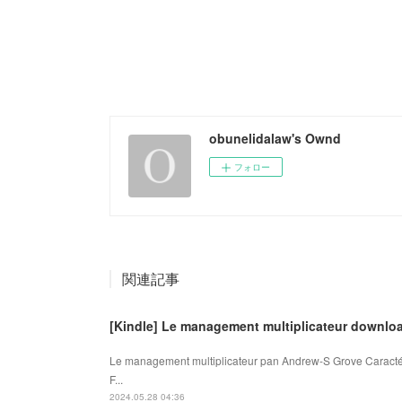
obunelidalaw's Ownd
フォロー
関連記事
[Kindle] Le management multiplicateur downlo
Le management multiplicateur pan Andrew-S Grove Caracté
F...
2024.05.28 04:36